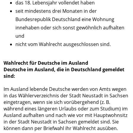
Windenergie
das 18. Lebensjahr vollendet haben
Wandern
Förderprogramme
seit mindestens drei Monaten in der
Freibäder
Städtebauförderung
Bundesrepublik Deutschland eine Wohnung
Mariba
innehaben oder sich sonst gewöhnlich aufhalten
LEADER
Freizeitwelt
und
Brücken
nicht vom Wahlrecht ausgeschlossen sind.
in
Wintersport
die
Vereine
Zukunft
Wahlrecht für Deutsche im Ausland
Deutsche im Ausland, die in Deutschland gemeldet
Denkmalförderung
sind:
Gewässer
Im Ausland lebende Deutsche werden von Amts wegen
in das Wählerverzeichnis der Stadt Neustadt in Sachsen
eingetragen, wenn sie sich vorübergehend (z. B.
während eines längeren Urlaubs oder zum Studium) im
Ausland aufhalten und nach wie vor mit Hauptwohnsitz
in der Stadt Neustadt in Sachsen gemeldet sind. Sie
können dann per Briefwahl ihr Wahlrecht ausüben.