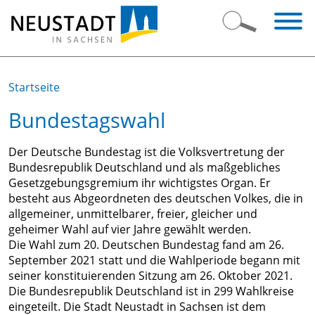
Startseite
Bundestagswahl
Bürger-
&
Der Deutsche Bundestag ist die Volksvertretung der
Ratsinformation
Bundesrepublik Deutschland und als maßgebliches
Gesetzgebungsgremium ihr wichtigstes Organ. Er
Leben
Grußwort
besteht aus Abgeordneten des deutschen Volkes, die in
allgemeiner, unmittelbarer, freier, gleicher und
in
des
geheimer Wahl auf vier Jahre gewählt werden.
Neustadt
Bürgermeisters
Die Wahl zum 20. Deutschen Bundestag fand am 26.
Öffnungszeiten
September 2021 statt und die Wahlperiode begann mit
Kultur
Stadtporträt
seiner konstituierenden Sitzung am 26. Oktober 2021.
Telefonverzeichnis
Die Bundesrepublik Deutschland ist in 299 Wahlkreise
&
Ortsteile
Bürgerservice
eingeteilt. Die Stadt Neustadt in Sachsen ist dem
Sport
Stadtgeschichte