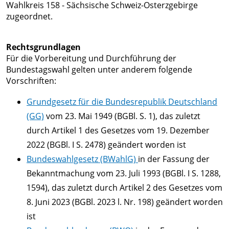
von
Wahlkreis 158 - Sächsische Schweiz-Osterzgebirge
Verdiente
zugeordnet.
A
Wirtschaft
Veranstaltungskalender
Neustädter
-
&
Stadtbibliothek
Feuerwehr
Rechtsgrundlagen
Z
Bauen
Schulen
Für die Vorbereitung und Durchführung der
Stellen- &
Stadtmuseum
Bundestagswahl gelten unter anderem folgende
Kindertagesstätten &
Tourismus
Investoren
Ausbildungsangebote
Vorschriften:
Stadtführungen
Horteinrichtungen
&
gesucht
Interaktiver
Grundgesetz für die Bundesrepublik Deutschland
Mehrgenerationenhaus
Übernachtung/Gastronomie
Standort
Ausschreibung
Erlebnispfad
(GG)
vom 23. Mai 1949 (BGBl. S. 1), das zuletzt
mit
Borderless
Neustadthalle
durch Artikel 1 des Gesetzes vom 19. Dezember
Kirchen &
Zukunftsperspektive
Trails
2022 (BGBl. I S. 2478) geändert worden ist
Religionsgemeinschaften
Gewerbeflächen
Bürgerinformation &
Kino
Bundeswahlgesetz (BWahlG)
in der Fassung der
Städtepartnerschaften
Neustadts
Stadtrat
Bekanntmachung vom 23. Juli 1993 (BGBl. I S. 1288,
Neustadt
Gewerbe
Wahlen
Schloss &
1594), das zuletzt durch Artikel 2 des Gesetzes vom
in
und
Friedensrichter
Kulturscheune
8. Juni 2023 (BGBl. 2023 l. Nr. 198) geändert worden
Europa
Unternehmen
Soziales
Hofmühle
ist
Industrie-
Bekanntmachungen