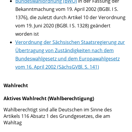
Langburkersdorf
Bundeswahlordnung (BWO)
in der Fassung der
Center
Ortsrecht
Gold-
Bekanntmachung vom 19. April 2002 (BGBl. I S.
Neustadt
Formulare
1376), die zuletzt durch Artikel 10 der Verordnung
und
GmbH
Amtsblatt
vom 19. Juni 2020 (BGBl. I S. 1328) geändert
Mineralien-
Stadtmanagement
worden ist
Erlebnisstätte
Entwicklungskonzepte
Messstelle
Verordnung der Sächsischen Staatsregierung zur
Stadtplanung
Steinbruch
Übertragung von Zuständigkeiten nach dem
Gesindehaus
Wohnen
Oberottendorf
Bundeswahlgesetz und dem Europawahlgesetz
Polenz
in
Verkehrseinschränkungen
vom 16. April 2002 (SächsGVBl. S. 141)
Neustadt
Stadtmaskottchen
in
Wahlrecht
Goldflink
Sachsen
Denkmale
Aktives Wahlrecht (Wahlberechtigung)
Lärmaktionsplan
&
Immobilien
Wahlberechtigt sind alle Deutschen im Sinne des
Erinnerungsstätten
Artikels 116 Absatz 1 des Grundgesetzes, die am
Zum
Sportstätten
Wahltag
Thema
Radfahren &