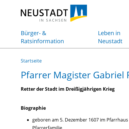
Bürger- &
Leben in
Ratsinformation
Neustadt
Startseite
Grußwort des Bürgermeisters
Stadtporträt
Veranstaltungskalender
Investoren gesucht
Öffnungszeiten
Ortsteile
Stadtbibliothek
Standort mit Zukunftsperspektive
Pfarrer Magister Gabriel 
Telefonverzeichnis
Stadtgeschichte
Stadtmuseum
Gewerbeflächen
Bürgerservice von A - Z
Verdiente Neustädter
Stadtführungen
Neustadts Gewerbe und Unternehmen
Retter der Stadt im Dreißigjährigen Krieg
Stellen- &
Interaktiver Erlebnispfad
Industrie-Center Neustadt GmbH
Ausbildungsangebote
Ausschreibung Borderless Trails
Neustadthalle
Biographie
Kino
geboren am 5. Dezember 1607 im Pfarrhaus
Pfarrerfamilie