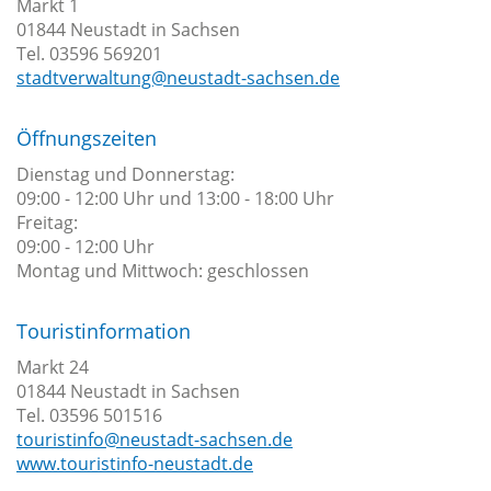
Markt 1
Windenergie
Wandern
01844 Neustadt in Sachsen
Förderprogramme
Freibäder
Tel. 03596 569201
Städtebauförderung
stadtverwaltung@neustadt-sachsen.de
Mariba
LEADER
Freizeitwelt
Brücken
Öffnungszeiten
in
Dienstag und Donnerstag:
Wintersport
die
09:00 - 12:00 Uhr und 13:00 - 18:00 Uhr
Vereine
Freitag:
Zukunft
09:00 - 12:00 Uhr
Denkmalförderung
Montag und Mittwoch: geschlossen
Gewässer
Touristinformation
Markt 24
01844 Neustadt in Sachsen
Tel. 03596 501516
touristinfo@neustadt-sachsen.de
www.touristinfo-neustadt.de