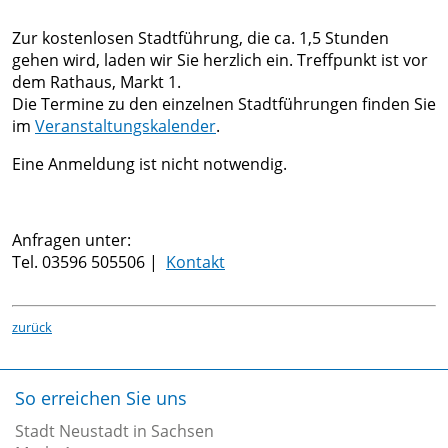
Langburkersdorf
Center
Ortsrecht
Gold-
Zur kostenlosen Stadtführung, die ca. 1,5 Stunden
Neustadt
Formulare
und
gehen wird, laden wir Sie herzlich ein. Treffpunkt ist vor
GmbH
Amtsblatt
dem Rathaus, Markt 1.
Mineralien-
Die Termine zu den einzelnen Stadtführungen finden Sie
Stadtmanagement
Erlebnisstätte
im
Veranstaltungskalender
.
Entwicklungskonzepte
Messstelle
Eine Anmeldung ist nicht notwendig.
Stadtplanung
Steinbruch
Gesindehaus
Wohnen
Oberottendorf
Polenz
in
Verkehrseinschränkungen
Anfragen unter:
Neustadt
Tel. 03596 505506 |
Kontakt
Stadtmaskottchen
in
Goldflink
Sachsen
Denkmale
zurück
Lärmaktionsplan
&
Immobilien
Erinnerungsstätten
Zum
So erreichen Sie uns
Sportstätten
Thema
Stadt Neustadt in Sachsen
Radfahren &