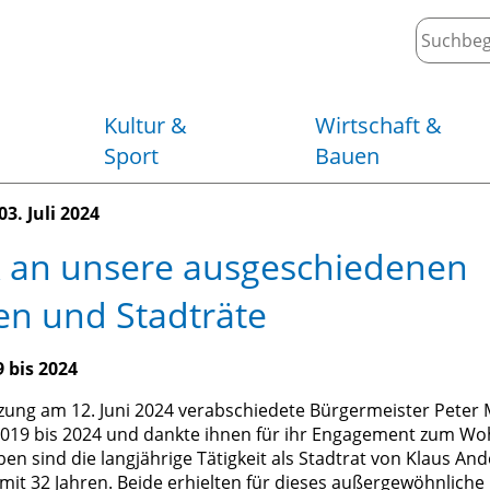
Kultur &
Wirtschaft &
Sport
Bauen
3. Juli 2024
Bürgerinformation &
Feuerwehr
Schloss &
Entwicklungskonzepte
Kulturscheune
Stadtrat
Or
Ki
Sp
Fö
k an unsere ausgeschiedenen
Wahlen
Schulen
Hofmühle Langburkersdorf
Stadtplanung
Fo
St
Ra
St
Friedensrichter
Kindertagesstätten &
Gold- und Mineralien-Erlebnisstätte
Wohnen in Neustadt in Sachsen
Horteinrichtungen
Am
Ne
Fr
LE
en und Stadträte
Soziales
Mehrgenerationenhaus
Gesindehaus Polenz
Lärmaktionsplan
St
Ma
Br
Bekanntmachungen
Stadtmaskottchen Goldflink
Immobilien
Me
Wi
De
 bis 2024
Denkmale & Erinnerungsstätten
Zum Thema Windenergie
Ve
Ve
Ge
itzung am 12. Juni 2024 verabschiedete Bürgermeister Peter
2019 bis 2024 und dankte ihnen für ihr Engagement zum Woh
n sind die langjährige Tätigkeit als Stadtrat von Klaus And
mit 32 Jahren. Beide erhielten für dieses außergewöhnlich