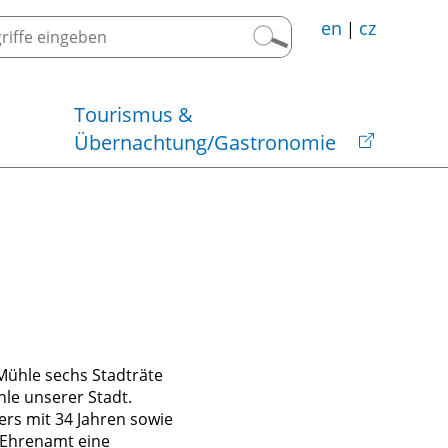
en
cz
|
Tourismus &
Übernachtung/Gastronomie
tsrecht
rchen &
ortstätten
rderprogramme
Religionsgemeinschaften
rmulare
ädtepartnerschaften
dfahren &
ädtebauförderung
Wandern
tsblatt
ustadt in Europa
eibäder
ADER
adtmanagement
riba Freizeitwelt
ücken in die Zukunft
ssstelle Steinbruch Oberottendorf
ntersport
nkmalförderung
rkehrseinschränkungen
reine
wässer
 Mühle sechs Stadträte
le unserer Stadt.
ers mit 34 Jahren sowie
e Ehrenamt eine